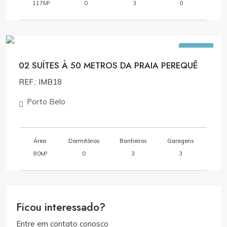
117M²
0
3
0
R$1.400.000,00
VENDA
02 SUÍTES À 50 METROS DA PRAIA PEREQUÊ
REF.: IMB18
Porto Belo
Área
Dormitórios
Banheiros
Garagens
80M²
0
3
3
Ficou interessado?
Entre em contato conosco