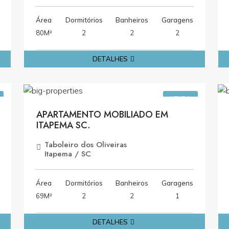
Área
Dormitórios
Banheiros
Garagens
80M²
2
2
2
DETALHES
0
R$1.200.000,00
VENDA
APARTAMENTO MOBILIADO EM
ITAPEMA SC.
Taboleiro dos Oliveiras
Itapema / SC
Área
Dormitórios
Banheiros
Garagens
69M²
2
2
1
DETALHES