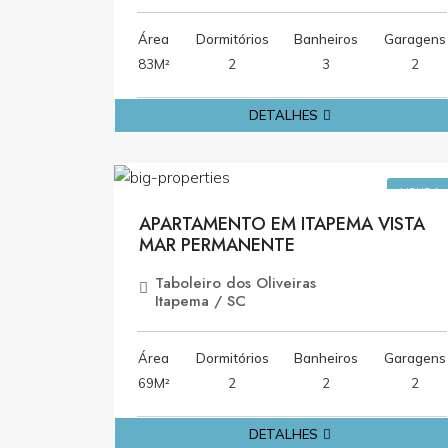
Área
Dormitórios
Banheiros
Garagens
83M²
2
3
2
DETALHES
R$1.250.000,0
VENDA
APARTAMENTO EM ITAPEMA VISTA
MAR PERMANENTE
Taboleiro dos Oliveiras
Itapema / SC
Área
Dormitórios
Banheiros
Garagens
69M²
2
2
2
DETALHES