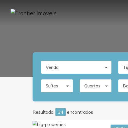
Venda
Ti
Suítes
Quartos
Ba
Resultado:
34
encontrados
R$1.700.000,0