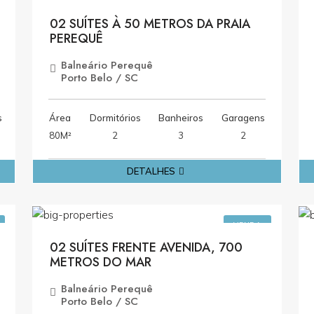
VENDA
02 SUÍTES À 50 METROS DA PRAIA
PEREQUÊ
Balneário Perequê
Porto Belo / SC
s
Área
Dormitórios
Banheiros
Garagens
80M²
2
3
2
DETALHES
0
R$1.309.000,00
VENDA
02 SUÍTES FRENTE AVENIDA, 700
METROS DO MAR
Balneário Perequê
Porto Belo / SC