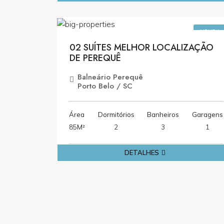
R$1.046.000,0
VENDA
02 SUÍTES MELHOR LOCALIZAÇÃO
DE PEREQUÊ
Balneário Perequê
Porto Belo / SC
Área
Dormitórios
Banheiros
Garagens
85M²
2
3
1
DETALHES