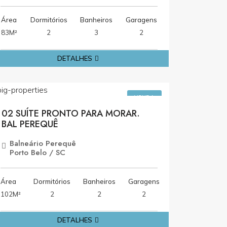
Área
Dormitórios
Banheiros
Garagens
83M²
2
3
2
DETALHES
R$1.064.880,00
VENDA
02 SUÍTE PRONTO PARA MORAR.
BAL PEREQUÊ
Balneário Perequê
Porto Belo / SC
Área
Dormitórios
Banheiros
Garagens
102M²
2
2
2
DETALHES