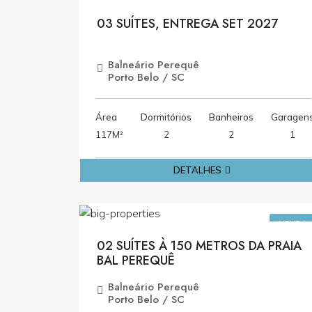
VENDA
03 SUÍTES, ENTREGA SET 2027
Balneário Perequê
Porto Belo / SC
Área
Dormitórios
Banheiros
Garagen
117M²
2
2
1
DETALHES
R$1.323.000,0
VENDA
02 SUÍTES À 150 METROS DA PRAIA
BAL PEREQUÊ
Balneário Perequê
Porto Belo / SC