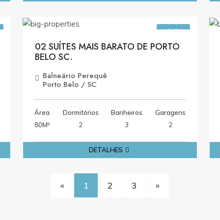
0
R$1.000.000,00
VENDA
02 SUÍTES MAIS BARATO DE PORTO
BELO SC.
Balneário Perequê
Porto Belo / SC
Área
Dormitórios
Banheiros
Garagens
80M²
2
3
2
DETALHES
«
1
2
3
»