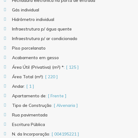
Fechadura eletrônica na porta de entrada
Gás individual
Hidrômetro individual
Infraestrutura p/ água quente
Infraestrutura p/ ar condicionado
Piso porcelanato
Acabamento em gesso
Área Útil (Privativa) (m²) *
: [ 125 ]
Área Total (m²)
: [ 220 ]
Andar
: [ 1 ]
Apartamento de
: [ Frente ]
Tipo de Construção
: [ Alvenaria ]
Rua pavimentada
Escritura Pública
N. da Incorporação
: [ 004195221 ]