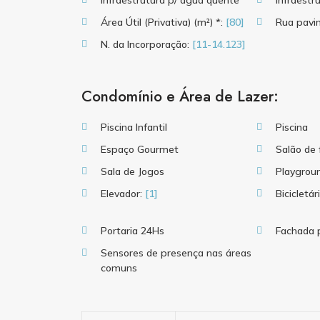
Infraestrutura p/ água quente
Infraestr
Área Útil (Privativa) (m²) *:
[80]
Rua pavi
N. da Incorporação:
[11-14.123]
Condomínio e Área de Lazer:
Piscina Infantil
Piscina
Espaço Gourmet
Salão de 
Sala de Jogos
Playgrou
Elevador:
[1]
Bicicletár
Portaria 24Hs
Fachada p
Sensores de presença nas áreas
comuns