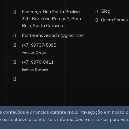
Blog
Endereço: Rua Santa Paulina,
220, Balneário Perequê, Porto
Quem Somos
Belo, Santa Catarina.
frontierimoveisadm@gmail.com
(47) 99737-5095
Vendas Diego
(47) 9970-8411
Jurídico Dayane
sos conteúdos e anúncios durante a sua navegação em nossa 
 nos autoriza a coletar tais informações e utilizá-las para est
s.