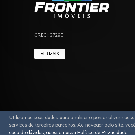
CRECI: 37295
VER MAIS
Utilizamos seus dados para analisar e personalizar nos
serviços de terceiros parceiros. Ao navegar pelo site, você
© 2026
OAWEB.
Todos os direitos reservado
caso de dúvidas, acesse nossa Política de Privacidade.