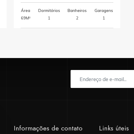
Área
Dormitórios
Banheiros
Garagens
69M²
1
2
1
Informações de contato
Links úteis