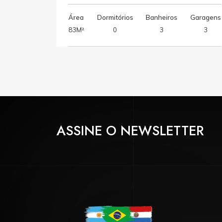
Área
Dormitórios
Banheiros
Garagens
83M²
0
3
3
ASSINE O NEWSLETTER