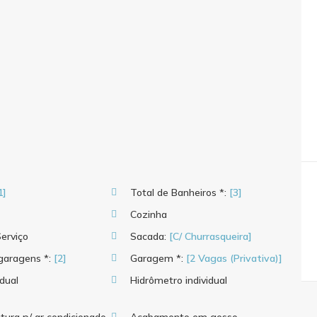
1]
Total de Banheiros *:
[3]
Cozinha
erviço
Sacada:
[C/ Churrasqueira]
 garagens *:
[2]
Garagem *:
[2 Vagas (Privativa)]
idual
Hidrômetro individual