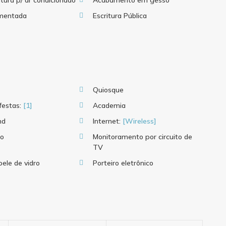
utura p/ ar condicionado
Acabamento em gesso
mentada
Escritura Pública
Quiosque
festas:
[1]
Academia
nd
Internet:
[Wireless]
io
Monitoramento por circuito de
TV
ele de vidro
Porteiro eletrônico